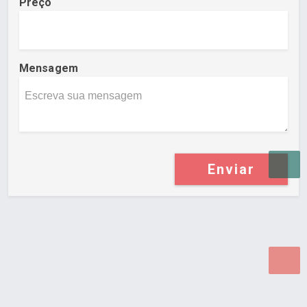
Preço
Mensagem
Enviar
Desenvolvido por Poly Design
Cubo Guia -
www.cuboguia.com.br - Desenvolvimento de Sites e
Sistemas para WEB.
© 2026 ®
Política de Cookies