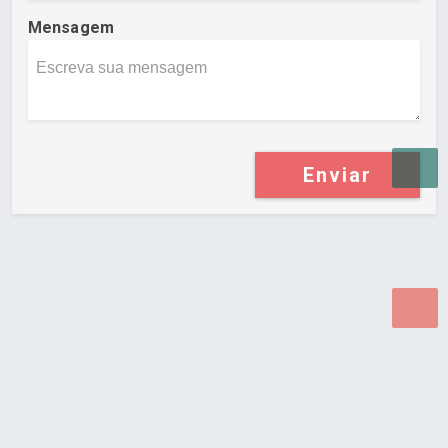
Mensagem
Enviar
Desenvolvido por Poly Design
Cubo Guia -
www.cuboguia.com.br - Desenvolvimento de Sites e
Sistemas para WEB.
© 2026 ®
Política de Cookies