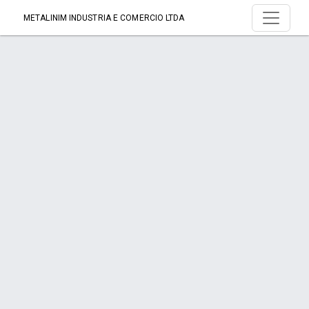
METALINIM INDUSTRIA E COMERCIO LTDA
Serviço > EMENDA C/ TAMPA PARA
CALHAS
Início
Serviço